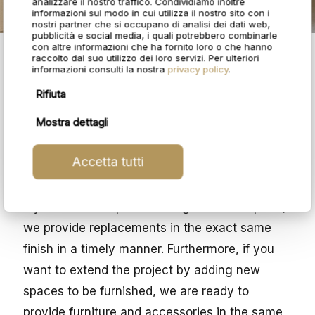
analizzare il nostro traffico. Condividiamo inoltre
informazioni sul modo in cui utilizza il nostro sito con i
nostri partner che si occupano di analisi dei dati web,
pubblicità e social media, i quali potrebbero combinarle
con altre informazioni che ha fornito loro o che hanno
raccolto dal suo utilizzo dei loro servizi. Per ulteriori
You can count on us to support you all
informazioni consulti la nostra
privacy policy
.
the way through.
Rifiuta
Mostra dettagli
Our specialized teams are experienced in
repairs and in solving any problems after
Accetta tutti
delivery.
If you need to replace damaged or worn parts,
we provide replacements in the exact same
finish in a timely manner. Furthermore, if you
want to extend the project by adding new
spaces to be furnished, we are ready to
provide furniture and accessories in the same