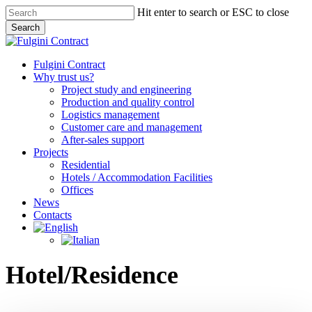
Skip
Hit enter to search or ESC to close
to
Search
main
Close
content
Search
Menu
Fulgini Contract
Why trust us?
Project study and engineering
Production and quality control
Logistics management
Customer care and management
After-sales support
Projects
Residential
Hotels / Accommodation Facilities
Offices
News
Contacts
Hotel/Residence