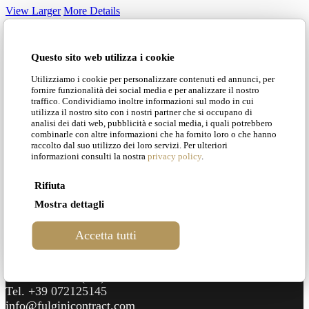
View Larger
More Details
Le Ndiambour
Questo sito web utilizza i cookie
Utilizziamo i cookie per personalizzare contenuti ed annunci, per
fornire funzionalità dei social media e per analizzare il nostro
traffico. Condividiamo inoltre informazioni sul modo in cui
View Larger
More Details
utilizza il nostro sito con i nostri partner che si occupano di
analisi dei dati web, pubblicità e social media, i quali potrebbero
combinarle con altre informazioni che ha fornito loro o che hanno
raccolto dal suo utilizzo dei loro servizi. Per ulteriori
Fontana Residence
informazioni consulti la nostra
privacy policy
.
Rifiuta
« Previous Entries
Mostra dettagli
Accetta tutti
Fulgini Contract s.r.l.
Via Marche 40/C 61022 – Montecchio di Vallefoglia –
Pesaro Urbino (PU)
Tel. +39 072125145
info@fulginicontract.com