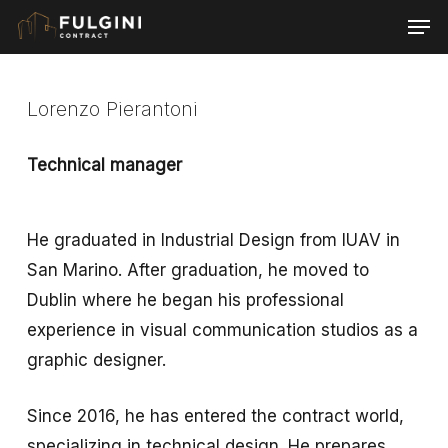
Skip
Men
to
Close
main
Menu
content
Lorenzo Pierantoni
Technical manager
He graduated in Industrial Design from IUAV in
San Marino. After graduation, he moved to
Dublin where he began his professional
experience in visual communication studios as a
graphic designer.
Since 2016, he has entered the contract world,
specializing in technical design. He prepares