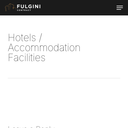
Skip
Men
to
main
content
Hotels /
Accommodation
Facilities