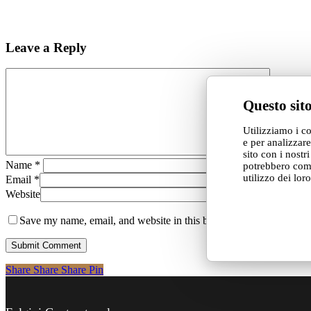
Leave a Reply
Questo sito
Utilizziamo i c
e per analizzare
sito con i nostr
Name
*
potrebbero comb
utilizzo dei lor
Email
*
Website
Save my name, email, and website in this browser for the next tim
Share
Share
Share
Share
Pin