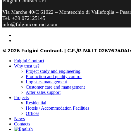
Fulgini Contract s.r.l.
Via Marche 40/C 61022 – Montecchio di Vallefoglia – Pesa
Tel. +39 072125145
info@fulginicontract.com
linkedin
instagram
© 2026 Fulgini Contract. | C.F./P.IVA IT 0267674041
Close
Fulgini Contract
Menu
Why trust us?
Project study and engineering
Production and quality control
Logistics management
Customer care and management
After-sales support
Projects
Residential
Hotels / Accommodation Facilities
Offices
News
Contacts