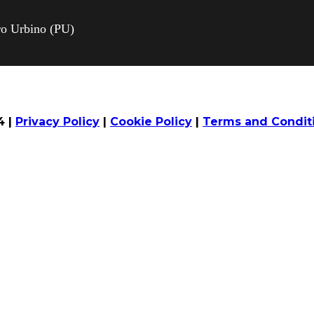
ro Urbino (PU)
4 |
Privacy Policy
|
Cookie Policy
|
Terms and Condit