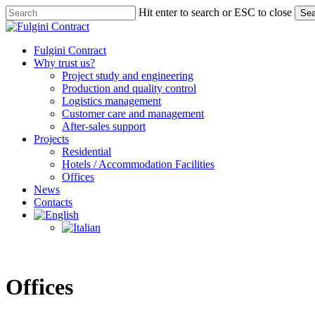
Skip
Hit enter to search or ESC to close
Sea
to
Close
main
Search
content
Menu
Fulgini Contract
Why trust us?
Project study and engineering
Production and quality control
Logistics management
Customer care and management
After-sales support
Projects
Residential
Hotels / Accommodation Facilities
Offices
News
Contacts
Offices