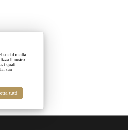
ei social media
lizza il nostro
, i quali
dal suo
tta tutti